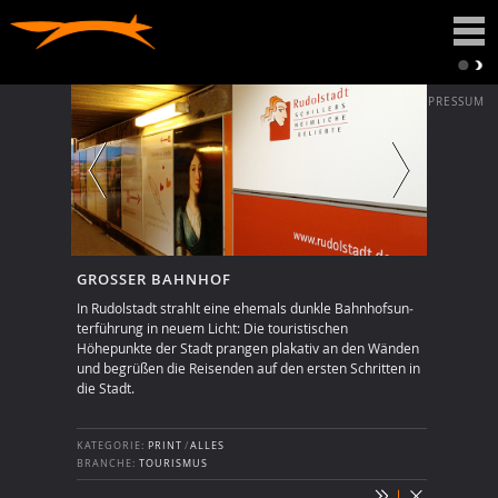
DATENSCHUTZ
IMPRESSUM
GROSSER BAHNHOF
In Rudolstadt strahlt eine ehemals dunkle Bahn­hofs­un­
ter­füh­rung in neuem Licht: Die touris­ti­schen
Höhepunkte der Stadt prangen plakativ an den Wän­den
und begrüßen die Rei­sen­den auf den ersten Schritten in
die Stadt.
KATEGORIE:
PRINT
/
ALLES
BRANCHE:
TOURISMUS