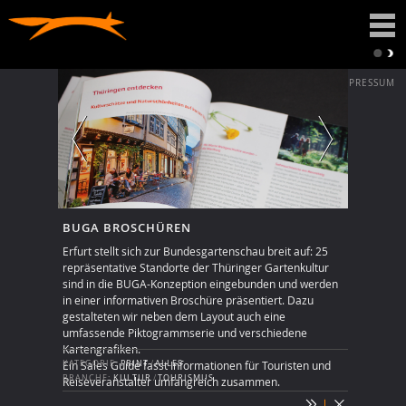
DATENSCHUTZ
IMPRESSUM
BUGA BROSCHÜREN
Erfurt stellt sich zur Bundesgartenschau breit auf: 25
repräsentative Standorte der Thüringer Gartenkultur
sind in die BUGA-Konzeption eingebunden und werden
in einer informativen Broschüre präsentiert. Dazu
gestalteten wir neben dem Layout auch eine
umfassende Piktogrammserie und verschiedene
Kartengrafiken.
Ein Sales Guide fasst Informationen für Touristen und
KATEGORIE:
PRINT
/
ALLES
BRANCHE:
KULTUR
/
TOURISMUS
Reiseveranstalter umfangreich zusammen.