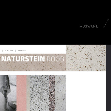
AUSWAHL
tektur
Gesundheit
Hotel & Kulinarik
Kultur
Tourismus
Wir