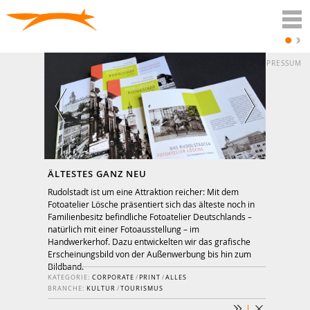
DATENSCHUTZ
IMPRESSUM
ÄLTESTES GANZ NEU
Rudolstadt ist um eine Attraktion reicher: Mit dem
Fotoatelier Lösche präsentiert sich das älteste noch in
Familienbesitz befindliche Fotoatelier Deutschlands –
natürlich mit einer Fotoausstellung – im
Handwerkerhof. Dazu entwickelten wir das grafische
Erschei­nungs­bild von der Außenwerbung bis hin zum
Bildband.
KATEGORIE:
CORPORATE
/
PRINT
/
ALLES
BRANCHE:
KULTUR
/
TOURISMUS