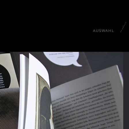
AUSWAHL
tektur
Gesundheit
Hotel & Kulinarik
Kultur
Tourismus
Wir